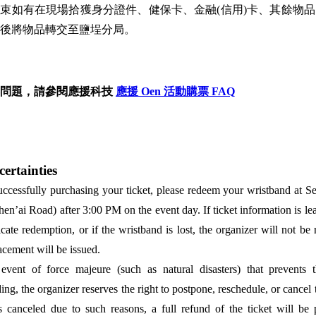
束如有在現場拾獲身分證件、健保卡、金融(信用)卡、其餘物
後將物品轉交至鹽埕分局。
票問題，請參閱應援科技
應援 Oen 活動購票 FAQ
ertainties
uccessfully purchasing your ticket, please redeem your wristband at S
hen’ai Road) after 3:00 PM on the event day. If ticket information is le
icate redemption, or if the wristband is lost, the organizer will not be
acement will be issued.
 event of force majeure (such as natural disasters) that prevents 
ing, the organizer reserves the right to postpone, reschedule, or cancel t
s canceled due to such reasons, a full refund of the ticket will be 