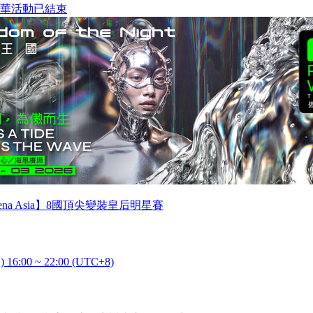
華
活動已結束
 Arena Asia】8國頂尖變裝皇后明星賽
) 16:00 ~ 22:00 (UTC+8)