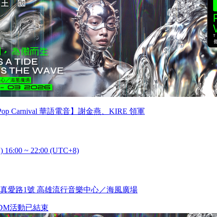
o-Pop Carnival 華語電音】謝金燕、KIRE 領軍
) 16:00 ~ 22:00 (UTC+8)
真愛路1號 高雄流行音樂中心／海風廣場
DM
活動已結束