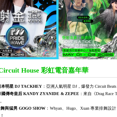
t. Circuit House 彩虹電音嘉年華
 日本明星 DJ TACKHEY
：亞洲人氣明星 DJ，爆發力 Circuit Bea
 泰國傳奇皇后 KANDY ZYANIDE & ZEPEE
：來自《Drag Race T
。
舞與猛男 GOGO SHOW
：Whyan、Hugo、Xuan 專業排舞
！