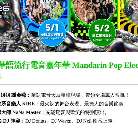
i. 華語流行電音嘉年華 Mandarin Pop Elect
l
民姐姐 謝金燕
：華語電音天后親臨現場，帶領全場萬人齊跳！
慾系音樂人 KIRE
：最火辣的舞台表現、最撩人的音樂節奏。
大師 NaNa Master
：充滿驚喜與歡笑的特別演出。
尖 DJ 陣容
：DJ Donuts、DJ Waven、DJ Neil 輪番上陣。