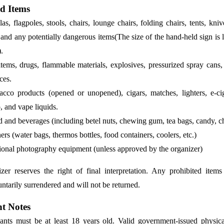
ed Items
as, flagpoles, stools, chairs, lounge chairs, folding chairs, tents, knive
, and any potentially dangerous items(The size of the hand-held sign is 
.
 items, drugs, flammable materials, explosives, pressurized spray cans,
ces.
acco products (opened or unopened), cigars, matches, lighters, e-cig
, and vape liquids.
d and beverages (including betel nuts, chewing gum, tea bags, candy, c
ers (water bags, thermos bottles, food containers, coolers, etc.)
ional photography equipment (unless approved by the organizer)
r reserves the right of final interpretation. Any prohibited item
ntarily surrendered and will not be returned.
t Notes
pants must be at least 18 years old. Valid government-issued physic