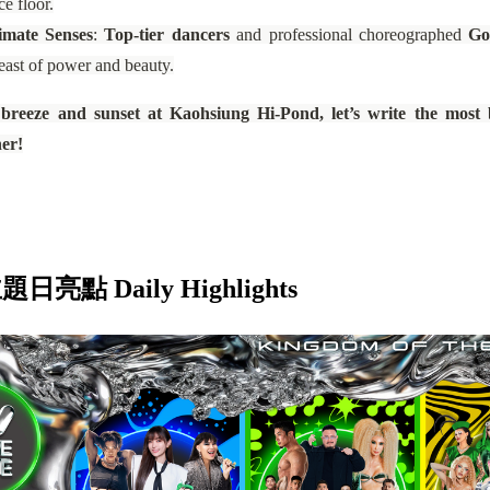
ce floor.
imate Senses
:
Top-tier dancers
and professional choreographed
Go
feast of power and beauty.
breeze and sunset at Kaohsiung Hi-Pond, let’s write the most b
her!
日亮點 Daily Highlights