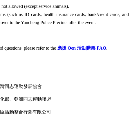
e not allowed (except service animals).
ems (such as ID cards, health insurance cards, bank/credit cards, and 
over to the Yancheng Police Precinct after the event.
ed questions, please refer to the
應援 Oen 活動購票 FAQ
.
灣同志運動發展協會
化部、亞洲同志運動聯盟
臣活動整合行銷有限公司