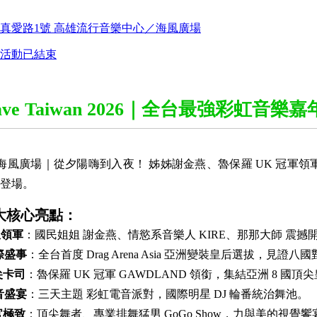
真愛路1號 高雄流行音樂中心／海風廣場
活動已結束
Wave Taiwan 2026｜全台最強彩虹音樂
/3 高雄海風廣場｜從夕陽嗨到入夜！ 姊姊謝金燕、魯保羅 UK 冠軍領軍
登場。
大核心亮點：
星領軍
：國民姐姐 謝金燕、情慾系音樂人 KIRE、那那大師 震撼
際盛事
：全台首度 Drag Arena Asia 亞洲變裝皇后選拔，見證八
尖卡司
：魯保羅 UK 冠軍 GAWDLAND 領銜，集結亞洲 8 國頂
音盛宴
：三天主題 彩虹電音派對，國際明星 DJ 輪番統治舞池。
官極致
：頂尖舞者、專業排舞猛男 GoGo Show，力與美的視覺饗