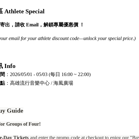
thlete Special
出，請收 Email，解鎖專屬優惠價 ！
your email for your athlete discount code—unlock your special price.)
 Info
間
：2026/05/01 - 05/03 (每日 16:00 ~ 22:00)
點
：高雄流行音樂中心 / 海風廣場
uy Guide
l for Groups of Four!
le-Day Tickets
and enter the promo code at checkout to enjoy our "Bu