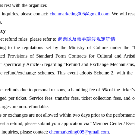
ns rest with the organizer.
 inquiries, please contact:
chenmarketing005@gmail.com
. We will res
e.
icy
et refund rules, please refer to
退票以及票券讓渡規定詳情
.
ing to the regulations set by the Ministry of Culture under the 
ited Provisions of Standard Form Contracts for Cultural and Artist
,” specifically Article 6 regarding “Refund and Exchange Mechanisms,”
le refund/exchange schemes. This event adopts Scheme 2, with the d
ket refunds due to personal reasons, a handling fee of 5% of the ticket’s
ged per ticket. Service fees, transfer fees, ticket collection fees, and o
harges are non-refundable.
 or exchanges are not allowed within two days prior to the performanc
est a refund, please submit your application via “Member Center / Even
 inquiries, please contact:
chenmarketing005@gmail.com
.