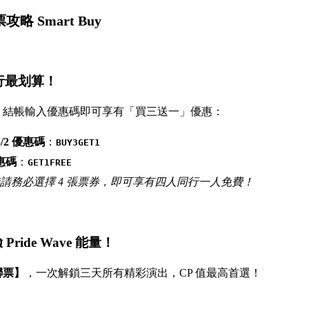
攻略 Smart Buy
人同行最划算！
，結帳輸入優惠碼即可享有「買三送一」優惠：
 5/2 優惠碼
：
BUY3GET1
優惠碼
：
GET1FREE
請務必選擇 4 張票券，即可享有四人同行一人免費！
Pride Wave 能量！
聯票】
，一次解鎖三天所有精彩演出，CP 值最高首選！