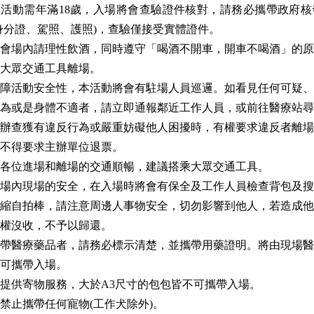
活動需年滿18歲，入場將會查驗證件核對，請務必攜帶政府核
身分證、駕照、護照)，查驗僅接受實體證件。
會場內請理性飲酒，同時遵守「喝酒不開車，開車不喝酒」的原
大眾交通工具離場。
障活動安全性，本活動將會有駐場人員巡邏。如看見任何可疑、
為或是身體不適者，請立即通報鄰近工作人員，或前往醫療站尋
辦查獲有違反行為或嚴重妨礙他人困擾時，有權要求違反者離場
不得要求主辦單位退票。
各位進場和離場的交通順暢，建議搭乘大眾交通工具。
場內現場的安全，在入場時將會有保全及工作人員檢查背包及搜
縮自拍棒，請注意周邊人事物安全，切勿影響到他人，若造成他
權沒收，不予以歸還。
帶醫療藥品者，請務必標示清楚，並攜帶用藥證明。將由現場醫
可攜帶入場。
提供寄物服務，大於A3尺寸的包包皆不可攜帶入場。
禁止攜帶任何寵物(工作犬除外)。