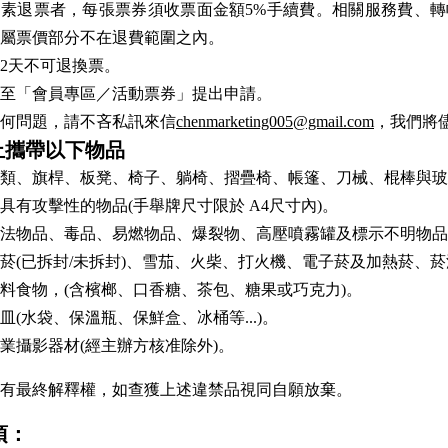
素退票者，每張票券須收票面金額5%手續費。相關服務費、轉
屬票價部分不在退費範圍之內。
2天不可退換票。
至「會員專區／活動票券」提出申請。
何問題，請不吝私訊來信
chenmarketing005@gmail.com
，我們將
止攜帶以下物品
類、旗桿、板凳、椅子、躺椅、摺疊椅、帳篷、刀械、棍棒與玻
具有攻擊性的物品(手舉牌尺寸限於 A4尺寸內)。
法物品、毒品、易燃物品、爆裂物、高壓噴霧罐及標示不明物品
菸(已拆封/未拆封)、雪茄、火柴、打火機、電子菸及加熱菸、菸
料食物，(含檳榔、口香糖、茶包、糖果或巧克力)。
皿(水袋、保溫瓶、保鮮盒、冰桶等...)。
業攝影器材(經主辦方核准除外)。
有最終解釋權，如查獲上述違禁品視同自願放棄。
項：