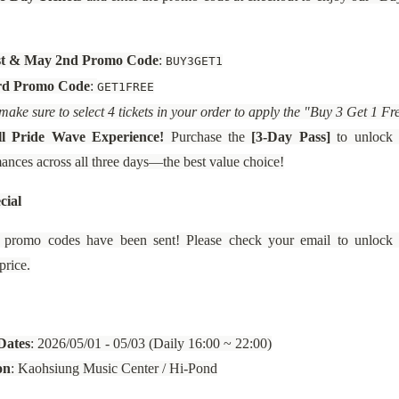
st & May 2nd Promo Code
:
BUY3GET1
rd Promo Code
:
GET1FREE
make sure to select 4 tickets in your order to apply the "Buy 3 Get 1 Fr
l Pride Wave Experience!
Purchase the
[3-Day Pass]
to unlock a
ances across all three days—the best value choice!
cial
e promo codes have been sent! Please check your email to unlock 
price.
Dates
: 2026/05/01 - 05/03 (Daily 16:00 ~ 22:00)
on
: Kaohsiung Music Center / Hi-Pond