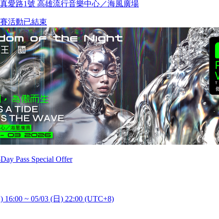
真愛路1號 高雄流行音樂中心／海風廣場
賽
活動已結束
 Pass Special Offer
) 16:00 ~ 05/03 (日) 22:00 (UTC+8)