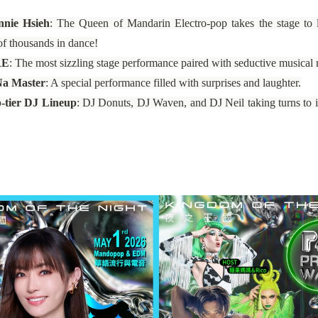
nie Hsieh
: The Queen of Mandarin Electro-pop takes the stage to 
f thousands in dance!
RE
: The most sizzling stage performance paired with seductive musical
a Master
: A special performance filled with surprises and laughter.
-tier DJ Lineup
: DJ Donuts, DJ Waven, and DJ Neil taking turns to i