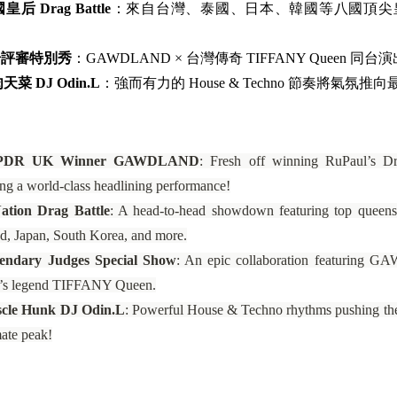
皇后 Drag Battle
：來自台灣、泰國、日本、韓國等八國頂尖
奇評審特別秀
：GAWDLAND × 台灣傳奇 TIFFANY Queen 同台
天菜 DJ Odin.L
：強而有力的 House & Techno 節奏將氣氛推
PDR UK Winner GAWDLAND
: Fresh off winning RuPaul’s 
ing a world-class headlining performance!
ation Drag Battle
: A head-to-head showdown featuring top queen
d, Japan, South Korea, and more.
ndary Judges Special Show
: An epic collaboration featuring
’s legend TIFFANY Queen.
cle Hunk DJ Odin.L
: Powerful House & Techno rhythms pushing th
mate peak!