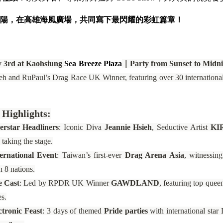
陽，在高雄海風廣場，共同寫下最閃耀的彩虹篇章！
y 3rd at Kaohsiung
Sea Breeze Plaza
｜Party from Sunset to Midni
eh and RuPaul’s Drag Race UK Winner, featuring over 30 international 
 Highlights:
rstar Headliners
: Iconic Diva
Jeannie Hsieh
, Seductive Artist
KI
taking the stage.
ernational Event
: Taiwan’s first-ever
Drag Arena Asia
, witnessing
 8 nations.
e Cast
: Led by RPDR UK Winner
GAWDLAND
, featuring top quee
es.
ctronic Feast
: 3 days of themed
Pride parties
with international star