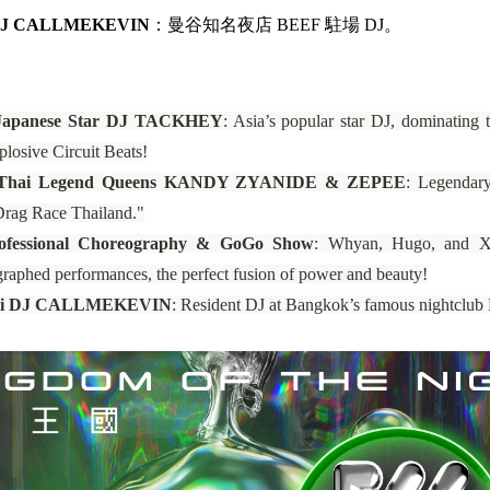
J CALLMEKEVIN
：曼谷知名夜店 BEEF 駐場 DJ。
Japanese Star DJ TACKHEY
: Asia’s popular star DJ, dominating 
plosive Circuit Beats!
Thai Legend Queens KANDY ZYANIDE & ZEPEE
: Legendar
Drag Race Thailand."
ofessional Choreography & GoGo Show
: Whyan, Hugo, and X
raphed performances, the perfect fusion of power and beauty!
ai DJ CALLMEKEVIN
: Resident DJ at Bangkok’s famous nightclu