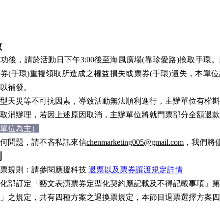
數
功後，請於活動日下午3:00後至海風廣場(靠珍愛路)換取手環
券(手環)重複領取所造成之權益損失或票券(手環)遺失，本單
以補發。
型天災等不可抗因素，導致活動無法順利進行，主辦單位有權斟
取消辦理，若因上述原因取消，主辦單位將就門票部分全額退款
單位為主）
何問題，請不吝私訊來信
chenmarketing005@gmail.com
，我們將
則
退票規則：請參閱應援科技
退票以及票券讓渡規定詳情
化部訂定「藝文表演票券定型化契約應記載及不得記載事項」第
」之規定，共有四種方案之退換票規定，本節目退票選擇方案四